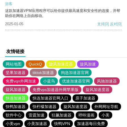
游客
这款加速器VPM应用程序可以给你提供最高速度和安全性的连接，并帮
助你在网络上自由移动。
2025-01-05
支持
[0]
反对
[0]
友情链接
网站地图
QuickQ
旋风加速度器
旋风加速
坚果加速器
tiktok加速器
狗急加速器官网
免费vqn外网加速
小蓝鸟
优途加速器官网
风驰加速器
旋风加速器
免费vps加速器外网苹果版
旋风加速度器
快连加速器
快连加速器官网入口
原子加速器
快鸭加速器
快柠檬加速器
旋风加速度器
外网网址导航
软件中心
雷霆加速
狂飙加速器
哔咔漫画
小美
小美vpn
小美加速器
快鸭VPN
加速器每日免费