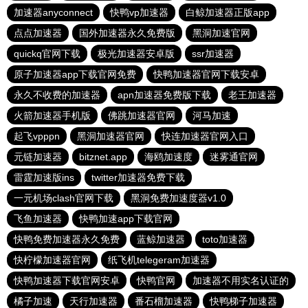
加速器anyconnect
快鸭vp加速器
白鲸加速器正版app
点点加速器
国外加速器永久免费版
黑洞加速官网
quickq官网下载
极光加速器安卓版
ssr加速器
原子加速器app下载官网免费
快鸭加速器官网下载安卓
永久不收费的加速器
apn加速器免费版下载
老王加速器
火箭加速器手机版
佛跳加速器官网
河马加速
起飞vpppn
黑洞加速器官网
快连加速器官网入口
元链加速器
bitznet.app
海鸥加速度
迷雾通官网
雷霆加速版ins
twitter加速器免费下载
一元机场clash官网下载
黑洞免费加速度器v1.0
飞鱼加速器
快鸭加速app下载官网
快鸭免费加速器永久免费
蓝鲸加速器
toto加速器
快柠檬加速器官网
纸飞机telegeram加速器
快鸭加速器下载官网安卓
快鸭官网
加速器不用实名认证的
橘子加速
天行加速器
番石榴加速器
快鸭梯子加速器