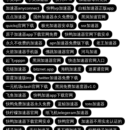
加速器anyconnect
快鸭vp加速器
白鲸加速器正版app
点点加速器
国外加速器永久免费版
黑洞加速官网
quickq官网下载
极光加速器安卓版
ssr加速器
原子加速器app下载官网免费
快鸭加速器官网下载安卓
永久不收费的加速器
apn加速器免费版下载
老王加速器
火箭加速器手机版
佛跳加速器官网
河马加速
起飞vpppn
黑洞加速器官网
快连加速器官网入口
元链加速器
bitznet.app
海鸥加速度
迷雾通官网
雷霆加速版ins
twitter加速器免费下载
一元机场clash官网下载
黑洞免费加速度器v1.0
飞鱼加速器
快鸭加速app下载官网
快鸭免费加速器永久免费
蓝鲸加速器
toto加速器
快柠檬加速器官网
纸飞机telegeram加速器
快鸭加速器下载官网安卓
快鸭官网
加速器不用实名认证的