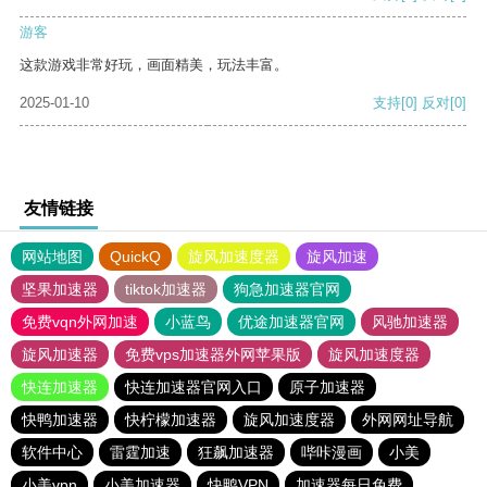
游客
这款游戏非常好玩，画面精美，玩法丰富。
2025-01-10
支持
[0]
反对
[0]
友情链接
网站地图
QuickQ
旋风加速度器
旋风加速
坚果加速器
tiktok加速器
狗急加速器官网
免费vqn外网加速
小蓝鸟
优途加速器官网
风驰加速器
旋风加速器
免费vps加速器外网苹果版
旋风加速度器
快连加速器
快连加速器官网入口
原子加速器
快鸭加速器
快柠檬加速器
旋风加速度器
外网网址导航
软件中心
雷霆加速
狂飙加速器
哔咔漫画
小美
小美vpn
小美加速器
快鸭VPN
加速器每日免费