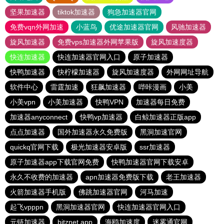
坚果加速器
tiktok加速器
狗急加速器官网
免费vqn外网加速
小蓝鸟
优途加速器官网
风驰加速器
旋风加速器
免费vps加速器外网苹果版
旋风加速度器
快连加速器
快连加速器官网入口
原子加速器
快鸭加速器
快柠檬加速器
旋风加速度器
外网网址导航
软件中心
雷霆加速
狂飙加速器
哔咔漫画
小美
小美vpn
小美加速器
快鸭VPN
加速器每日免费
加速器anyconnect
快鸭vp加速器
白鲸加速器正版app
点点加速器
国外加速器永久免费版
黑洞加速官网
quickq官网下载
极光加速器安卓版
ssr加速器
原子加速器app下载官网免费
快鸭加速器官网下载安卓
永久不收费的加速器
apn加速器免费版下载
老王加速器
火箭加速器手机版
佛跳加速器官网
河马加速
起飞vpppn
黑洞加速器官网
快连加速器官网入口
元链加速器
bitznet.app
海鸥加速度
迷雾通官网