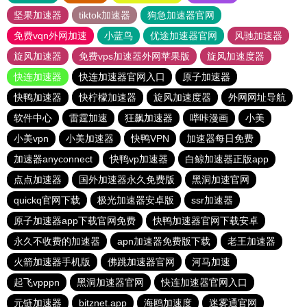
坚果加速器
tiktok加速器
狗急加速器官网
免费vqn外网加速
小蓝鸟
优途加速器官网
风驰加速器
旋风加速器
免费vps加速器外网苹果版
旋风加速度器
快连加速器
快连加速器官网入口
原子加速器
快鸭加速器
快柠檬加速器
旋风加速度器
外网网址导航
软件中心
雷霆加速
狂飙加速器
哔咔漫画
小美
小美vpn
小美加速器
快鸭VPN
加速器每日免费
加速器anyconnect
快鸭vp加速器
白鲸加速器正版app
点点加速器
国外加速器永久免费版
黑洞加速官网
quickq官网下载
极光加速器安卓版
ssr加速器
原子加速器app下载官网免费
快鸭加速器官网下载安卓
永久不收费的加速器
apn加速器免费版下载
老王加速器
火箭加速器手机版
佛跳加速器官网
河马加速
起飞vpppn
黑洞加速器官网
快连加速器官网入口
元链加速器
bitznet.app
海鸥加速度
迷雾通官网