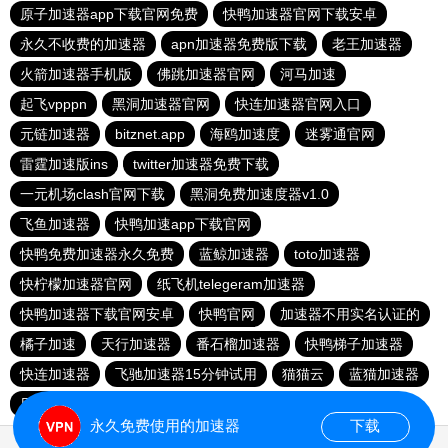
原子加速器app下载官网免费
快鸭加速器官网下载安卓
永久不收费的加速器
apn加速器免费版下载
老王加速器
火箭加速器手机版
佛跳加速器官网
河马加速
起飞vpppn
黑洞加速器官网
快连加速器官网入口
元链加速器
bitznet.app
海鸥加速度
迷雾通官网
雷霆加速版ins
twitter加速器免费下载
一元机场clash官网下载
黑洞免费加速度器v1.0
飞鱼加速器
快鸭加速app下载官网
快鸭免费加速器永久免费
蓝鲸加速器
toto加速器
快柠檬加速器官网
纸飞机telegeram加速器
快鸭加速器下载官网安卓
快鸭官网
加速器不用实名认证的
橘子加速
天行加速器
番石榴加速器
快鸭梯子加速器
快连加速器
飞驰加速器15分钟试用
猫猫云
蓝猫加速器
风驰加速官网首页
永久免费使用的加速器
下载