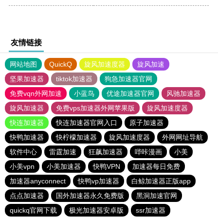
友情链接
网站地图
QuickQ
旋风加速度器
旋风加速
坚果加速器
tiktok加速器
狗急加速器官网
免费vqn外网加速
小蓝鸟
优途加速器官网
风驰加速器
旋风加速器
免费vps加速器外网苹果版
旋风加速度器
快连加速器
快连加速器官网入口
原子加速器
快鸭加速器
快柠檬加速器
旋风加速度器
外网网址导航
软件中心
雷霆加速
狂飙加速器
哔咔漫画
小美
小美vpn
小美加速器
快鸭VPN
加速器每日免费
加速器anyconnect
快鸭vp加速器
白鲸加速器正版app
点点加速器
国外加速器永久免费版
黑洞加速官网
quickq官网下载
极光加速器安卓版
ssr加速器