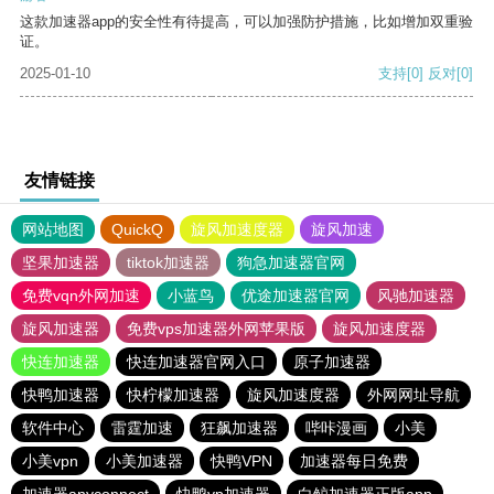
这款加速器app的安全性有待提高，可以加强防护措施，比如增加双重验
证。
2025-01-10
支持
[0]
反对
[0]
友情链接
网站地图
QuickQ
旋风加速度器
旋风加速
坚果加速器
tiktok加速器
狗急加速器官网
免费vqn外网加速
小蓝鸟
优途加速器官网
风驰加速器
旋风加速器
免费vps加速器外网苹果版
旋风加速度器
快连加速器
快连加速器官网入口
原子加速器
快鸭加速器
快柠檬加速器
旋风加速度器
外网网址导航
软件中心
雷霆加速
狂飙加速器
哔咔漫画
小美
小美vpn
小美加速器
快鸭VPN
加速器每日免费