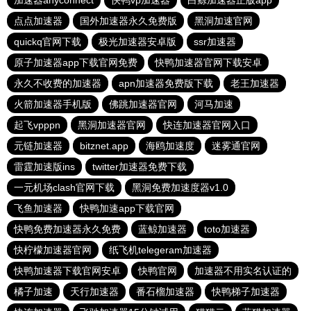
加速器anyconnect
快鸭vp加速器
白鲸加速器正版app
点点加速器
国外加速器永久免费版
黑洞加速官网
quickq官网下载
极光加速器安卓版
ssr加速器
原子加速器app下载官网免费
快鸭加速器官网下载安卓
永久不收费的加速器
apn加速器免费版下载
老王加速器
火箭加速器手机版
佛跳加速器官网
河马加速
起飞vpppn
黑洞加速器官网
快连加速器官网入口
元链加速器
bitznet.app
海鸥加速度
迷雾通官网
雷霆加速版ins
twitter加速器免费下载
一元机场clash官网下载
黑洞免费加速度器v1.0
飞鱼加速器
快鸭加速app下载官网
快鸭免费加速器永久免费
蓝鲸加速器
toto加速器
快柠檬加速器官网
纸飞机telegeram加速器
快鸭加速器下载官网安卓
快鸭官网
加速器不用实名认证的
橘子加速
天行加速器
番石榴加速器
快鸭梯子加速器