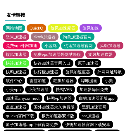
友情链接
网站地图
QuickQ
旋风加速度器
旋风加速
坚果加速器
tiktok加速器
狗急加速器官网
免费vqn外网加速
小蓝鸟
优途加速器官网
风驰加速器
旋风加速器
免费vps加速器外网苹果版
旋风加速度器
快连加速器
快连加速器官网入口
原子加速器
快鸭加速器
快柠檬加速器
旋风加速度器
外网网址导航
软件中心
雷霆加速
狂飙加速器
哔咔漫画
小美
小美vpn
小美加速器
快鸭VPN
加速器每日免费
加速器anyconnect
快鸭vp加速器
白鲸加速器正版app
点点加速器
国外加速器永久免费版
黑洞加速官网
quickq官网下载
极光加速器安卓版
ssr加速器
原子加速器app下载官网免费
快鸭加速器官网下载安卓