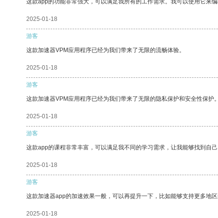
这款app的功能非常强大，可以满足我所有的工作需求。我可以使用它来
2025-01-18
游客
这款加速器VPM应用程序已经为我们带来了无限的流畅体验。
2025-01-18
游客
这款加速器VPM应用程序已经为我们带来了无限的隐私保护和安全性保护
2025-01-18
游客
这款app的课程非常丰富，可以满足我不同的学习需求，让我能够找到自
2025-01-18
游客
这款加速器app的加速效果一般，可以再提升一下，比如能够支持更多地
2025-01-18