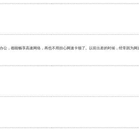
作办公，都能畅享高速网络，再也不用担心网速卡顿了。以前出差的时候，经常因为网