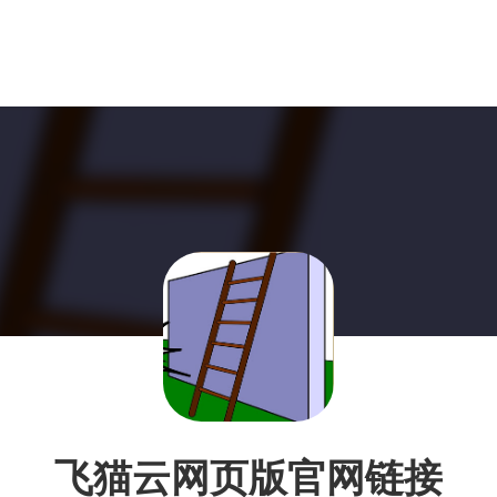
飞猫云网页版官网链接