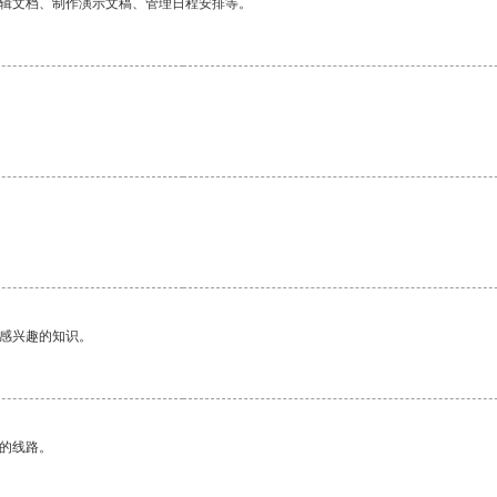
编辑文档、制作演示文稿、管理日程安排等。
。
己感兴趣的知识。
区的线路。