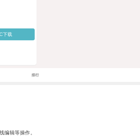
PC下载
排行
线编辑等操作。