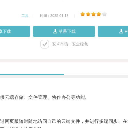
工具
|
时间：2025-01-18
|
卓下载
苹果下载
安卓市场，安全绿色
供云端存储、文件管理、协作办公等功能。
网页版随时随地访问自己的云端文件，并进行多端同步、在