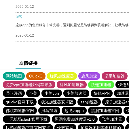
2025-01-12
游客
这款app的售后服务非常完善，遇到问题总是能够得到妥善解决，让我能
2025-01-12
友情链接
网站地图
QuickQ
旋风加速度器
旋风加速
坚果加速器
免费vps加速器外网苹果版
旋风加速度器
快连加速器
快连
哔咔漫画
小美
小美vpn
小美加速器
快鸭VPN
加速器
quickq官网下载
极光加速器安卓版
ssr加速器
原子加速器a
佛跳加速器官网
河马加速
起飞vpppn
黑洞加速器官网
一元机场clash官网下载
黑洞免费加速度器v1.0
飞鱼加速器
快鸭加速器下载官网安卓
快鸭官网
加速器不用实名认证的