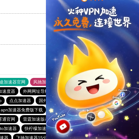
支持
[0]
反对
[0]
支持
[0]
反对
[0]
途加速器官网
风驰加速器
旋风加速器
加速度器
外网网址导航
软件中心
雷霆加速
狂飙加速器
p
点点加速器
国外加速器永久免费版
黑洞加速官网
apn加速器免费版下载
老王加速器
火箭加速器手机版
雾通官网
雷霆加速版ins
twitter加速器免费下载
oto加速器
快柠檬加速器官网
纸飞机telegeram加速器
速器
飞驰加速器15分钟试用
猫猫云
蓝猫加速器