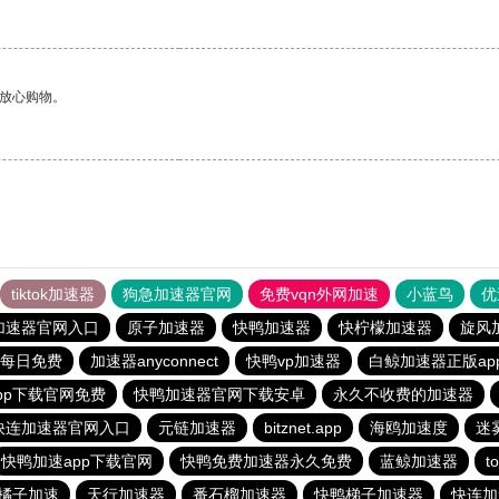
够放心购物。
tiktok加速器
狗急加速器官网
免费vqn外网加速
小蓝鸟
优
加速器官网入口
原子加速器
快鸭加速器
快柠檬加速器
旋风
每日免费
加速器anyconnect
快鸭vp加速器
白鲸加速器正版ap
pp下载官网免费
快鸭加速器官网下载安卓
永久不收费的加速器
快连加速器官网入口
元链加速器
bitznet.app
海鸥加速度
迷
快鸭加速app下载官网
快鸭免费加速器永久免费
蓝鲸加速器
t
橘子加速
天行加速器
番石榴加速器
快鸭梯子加速器
快连加